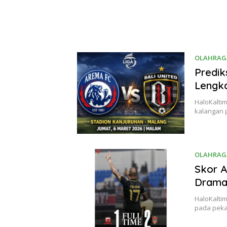
OLAHRAG
Predik
Lengka
HaloKaltim
kalangan
OLAHRAG
Skor A
Drama 
HaloKaltim
pada peka