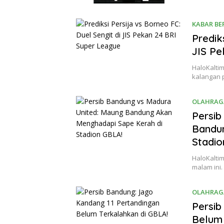
KABAR BE
Predik
JIS Pe
HaloKaltim
kalangan 
OLAHRAG
Persib
Bandu
Stadio
HaloKaltim
malam ini
OLAHRAG
Persib
Belum 