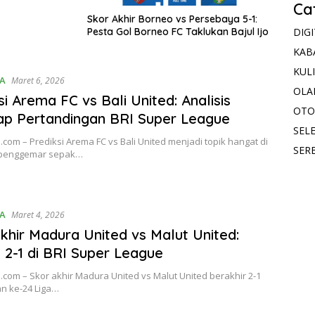
Ca
Skor Akhir Borneo vs Persebaya 5-1:
Pesta Gol Borneo FC Taklukan Bajul Ijo
DIG
KAB
KUL
A
Maret 6, 2026
OLA
si Arema FC vs Bali United: Analisis
OTO
p Pertandingan BRI Super League
SELE
.com – Prediksi Arema FC vs Bali United menjadi topik hangat di
SER
 penggemar sepak…
A
Maret 4, 2026
khir Madura United vs Malut United:
2-1 di BRI Super League
.com – Skor akhir Madura United vs Malut United berakhir 2-1
n ke-24 Liga…