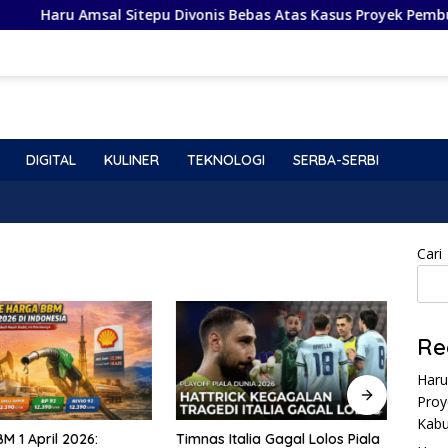
ru Amsal Sitepu Divonis Bebas Atas Kasus Proyek Pembuatan Vi
DIGITAL
KULINER
TEKNOLOGI
SERBA-SERBI
Cari
Re
Haru
Jadwal Lengkap MotoGP 
Proy
Tanggal Balapan, Sirkuit,
Jadwal Sesi
Kabu
Timnas Italia Gagal Lolos Piala