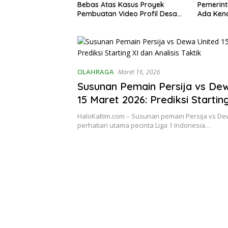
Bebas Atas Kasus Proyek
Pemerintah Umumkan Tidak
Pembuatan Video Profil Desa
Ada Kenaikan, Ini Rincian
di Kabupaten Karo
Lengkap
OLAHRAGA
Maret 16, 2026
Susunan Pemain Persija vs De
15 Maret 2026: Prediksi Startin
Analisis Taktik
HaloKaltim.com – Susunan pemain Persija vs Dew
perhatian utama pecinta Liga 1 Indonesia…