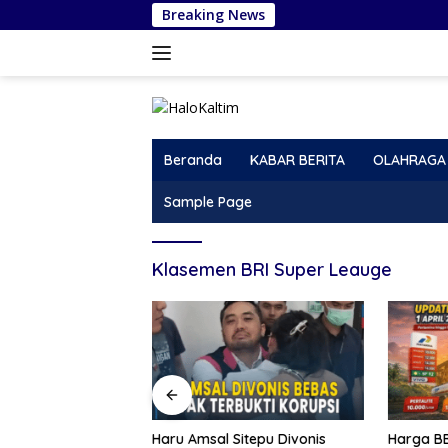
Langsung
Breaking News
Ha
ke
konten
Beranda
KABAR BERITA
OLAHRAGA
Sample Page
Klasemen BRI Super Leauge
Haru Amsal Sitepu Divonis
Harga BBM 1 April 2026: