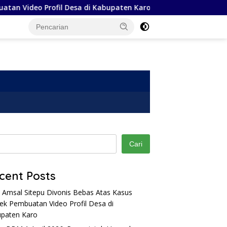
deo Profil Desa di Kabupaten Karo
Harga BBM 1 April 
Cari
cent Posts
 Amsal Sitepu Divonis Bebas Atas Kasus
2026:
Hendrik Irawan: Setelah Viral
Syarif Muhammad Fajr
ek Pembuatan Video Profil Desa di
 dan
Karena Joget, Hingga SPPG-
Sulung Tsania Marwa
nya Ditutup
Tidak Bertemu Selam
paten Karo