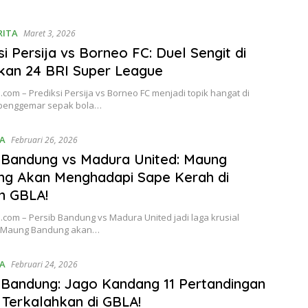
RITA
Maret 3, 2026
si Persija vs Borneo FC: Duel Sengit di
kan 24 BRI Super League
.com – Prediksi Persija vs Borneo FC menjadi topik hangat di
penggemar sepak bola…
A
Februari 26, 2026
 Bandung vs Madura United: Maung
ng Akan Menghadapi Sape Kerah di
n GBLA!
.com – Persib Bandung vs Madura United jadi laga krusial
. Maung Bandung akan…
A
Februari 24, 2026
 Bandung: Jago Kandang 11 Pertandingan
Terkalahkan di GBLA!