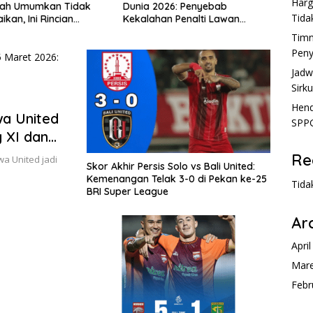
Harg
Dunia 2026: Penyebab
Tida
Kekalahan Penalti Lawan
Bosnia
Timn
Peny
Jadw
Sirku
Hend
wa United
SPPG
g XI dan
Re
a United jadi
Skor Akhir Persis Solo vs Bali United:
Kemenangan Telak 3-0 di Pekan ke-25
Tida
BRI Super League
Ar
Apri
Mare
Febr