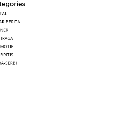
tegories
ITAL
AR BERITA
INER
HRAGA
MOTIF
BRITIS
BA-SERBI