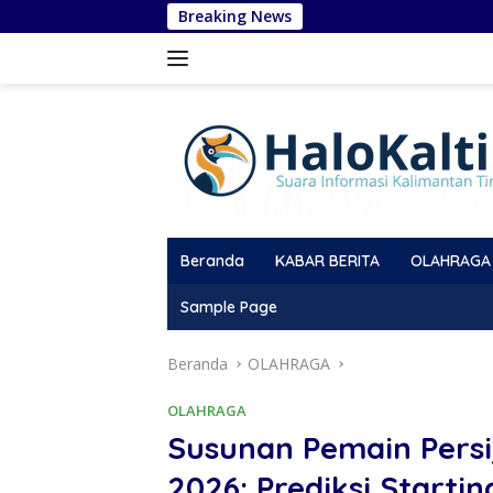
Langsung
Breaking News
Haru Amsal 
ke
konten
Beranda
KABAR BERITA
OLAHRAGA
Sample Page
Beranda
OLAHRAGA
OLAHRAGA
Susunan Pemain Persi
2026: Prediksi Startin