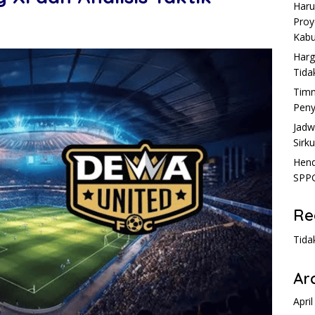
Haru
Proy
Kabu
Harg
Tida
Timn
Peny
Jadw
Sirku
Hend
SPPG
Re
Tida
Ar
Apri