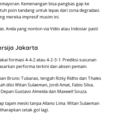
an Kemayoran. Kemenangan bisa pangkas gap ke
tuh poin tandang untuk lepas dari zona degradasi.
dang mereka impresif musim ini.
as. Anda yang nonton via Vidio atau Indosiar pasti
rsija Jakarta
ai formasi 4-4-2 atau 4-2-3-1. Prediksi susunan
dasarkan performa terkini dan absen pemain.
nan Bruno Tubarao, tengah Rizky Ridho dan Thales
ah diisi Witan Sulaeman, Jordi Amat, Fabio Silva,
a. Depan Gustavo Almeida dan Maxwell Souza.
ap tajam meski tanpa Allano Lima. Witan Sulaeman
diharapkan cetak gol lagi.