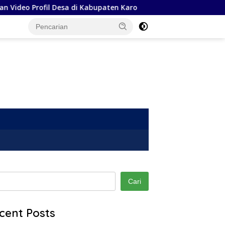
l Desa di Kabupaten Karo
Harga BBM 1 April 2026: Peme
Cari
cent Posts