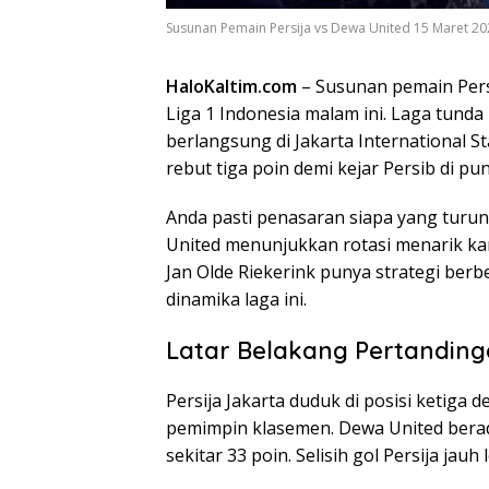
Susunan Pemain Persija vs Dewa United 15 Maret 2026:
HaloKaltim.com
– Susunan pemain Persi
Liga 1 Indonesia malam ini. Laga tund
berlangsung di Jakarta International 
rebut tiga poin demi kejar Persib di pu
Anda pasti penasaran siapa yang turun
United menunjukkan rotasi menarik ka
Jan Olde Riekerink punya strategi ber
dinamika laga ini.
Latar Belakang Pertanding
Persija Jakarta duduk di posisi ketiga 
pemimpin klasemen. Dewa United berad
sekitar 33 poin. Selisih gol Persija jauh 