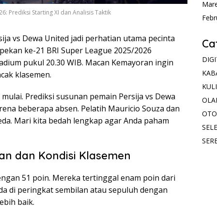
Mare
 Prediksi Starting XI dan Analisis Taktik
Febr
ja vs Dewa United jadi perhatian utama pecinta
Ca
a pekan ke-21 BRI Super League 2025/2026
DIG
Stadium pukul 20.30 WIB. Macan Kemayoran ingin
KAB
ncak klasemen.
KUL
 mulai. Prediksi susunan pemain Persija vs Dewa
OLA
rena beberapa absen. Pelatih Mauricio Souza dan
OTO
beda. Mari kita bedah lengkap agar Anda paham
SELE
SER
an dan Kondisi Klasemen
dengan 51 poin. Mereka tertinggal enam poin dari
a di peringkat sembilan atau sepuluh dengan
lebih baik.