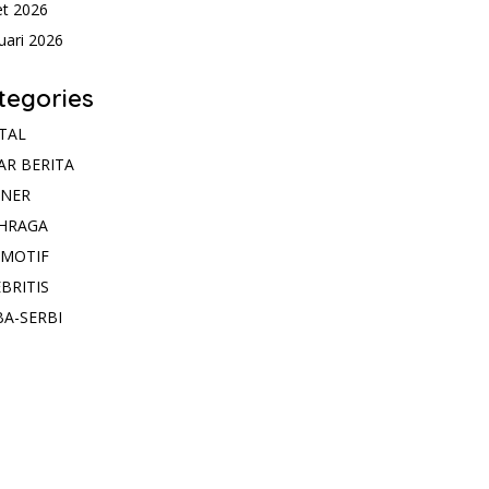
t 2026
uari 2026
tegories
ITAL
AR BERITA
INER
HRAGA
MOTIF
BRITIS
BA-SERBI