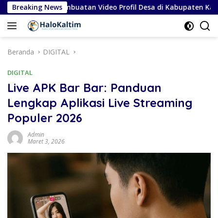
Langsung
Proyek Pembuatan Video Profil Desa di Kabupaten Karo
Breaking News
ke
konten
Beranda
DIGITAL
DIGITAL
Live APK Bar Bar: Panduan
Lengkap Aplikasi Live Streaming
Populer 2026
Admin
Maret 3, 2026