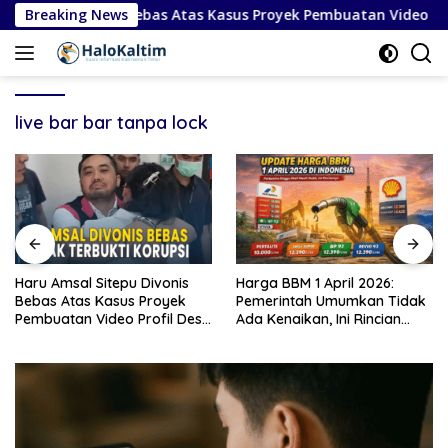
Langsung
Sitepu Divonis Bebas Atas Kasus Proyek Pembuatan Video Profi
Breaking News
ke
konten
live bar bar tanpa lock
Haru Amsal Sitepu Divonis
Harga BBM 1 April 2026:
Bebas Atas Kasus Proyek
Pemerintah Umumkan Tidak
Pembuatan Video Profil Desa
Ada Kenaikan, Ini Rincian
di Kabupaten Karo
Lengkap