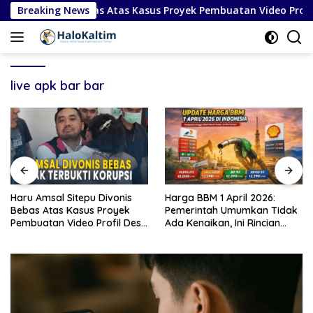
Langsung
tepu Divonis Bebas Atas Kasus Proyek Pembuatan Video Profil D
Breaking News
ke
konten
live apk bar bar
Haru Amsal Sitepu Divonis
Harga BBM 1 April 2026:
Bebas Atas Kasus Proyek
Pemerintah Umumkan Tidak
Pembuatan Video Profil Desa
Ada Kenaikan, Ini Rincian
di Kabupaten Karo
Lengkap