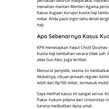
perhatian seluruh masyarakat Indones
menahan mantan Menteri Agama periode
Kasus dugaan korupsi kuota haji tam
miliar. Anda pasti ingin tahu detail 
haji.
Apa Sebenarnya Kasus Kuo
KPK menetapkan Yaqut Cholil Qoumas s
kuota haji tambahan secara tidak sah. S
alias Gus Alex, juga terlibat.
Menurut penyidik, skema ini melibatka
Akibatnya, ribuan jemaah reguler kehi
lebih dari Rp100 miliar, termasuk mobil
Saya melihat kasus ini sangat serius. K
Pakar hukum pidana dari Universitas Ind
karena melibatkan dana umat.