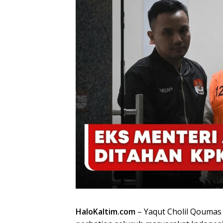
HaloKaltim.com
– Yaqut Cholil Qoumas 