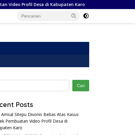
sa di Kabupaten Karo
Harga BBM 1 April 2026: Pemerin
Cari
cent Posts
 Amsal Sitepu Divonis Bebas Atas Kasus
ek Pembuatan Video Profil Desa di
paten Karo