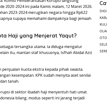
ia. Komisi Pemberantasan Korupsi langsung
Ca
 2020-2024 ini pada Kamis malam, 12 Maret 2026.
DIG
bahan 2023-2024 merugikan negara hingga Rp622
KAB
lengkapnya supaya memahami dampaknya bagi jemaah
KUL
OLA
ta Haji yang Menjerat Yaqut?
OTO
SELE
ebagai tersangka utama. Ia diduga mengatur
SER
elain itu, mantan staf khususnya, Isfhah Abidal Aziz
n penjualan kuota ekstra kepada pihak swasta.
langan kesempatan. KPK sudah menyita aset senilai
 dan tanah.
orupsi di sektor ibadah haji menyentuh hati umat.
onesia bilang, modus seperti ini jarang terjadi