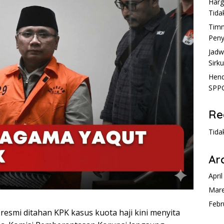
Harg
Tida
Timn
Peny
Jadw
Sirku
Hend
SPPG
Re
Tida
Ar
Apri
Mare
Febr
resmi ditahan KPK kasus kuota haji kini menyita