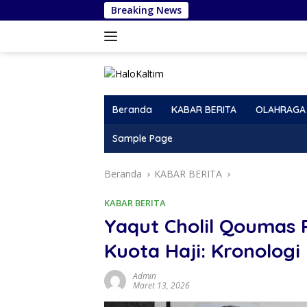
Langsung
Breaking News
Haru Amsal Sit
ke
konten
Beranda
KABAR BERITA
OLAHRAGA
Sample Page
Beranda
KABAR BERITA
KABAR BERITA
Yaqut Cholil Qoumas 
Kuota Haji: Kronolo
Admin
Maret 13, 2026