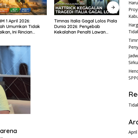
Haru
Proy
Kabu
M 1 April 2026:
Timnas Italia Gagal Lolos Piala
Jadw
Harg
tah Umumkan Tidak
Dunia 2026: Penyebab
Tangg
Tida
kan, Ini Rincian
Kekalahan Penalti Lawan
Jadwa
Bosnia
Timn
Peny
Jadw
Sirku
Hend
SPPG
Re
Tida
Ar
Karena
Apri