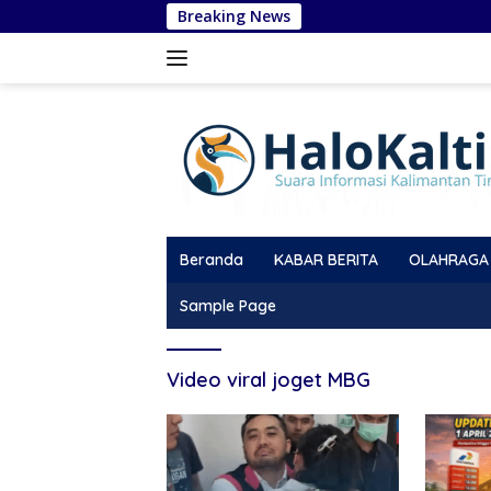
Langsung
Breaking News
ke
konten
Beranda
KABAR BERITA
OLAHRAGA
Sample Page
Video viral joget MBG