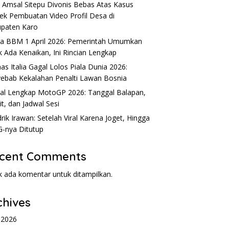
 Amsal Sitepu Divonis Bebas Atas Kasus
ek Pembuatan Video Profil Desa di
paten Karo
al Lengkap MotoGP 2026:
S
Hendrik Irawan: Setelah Viral
a BBM 1 April 2026: Pemerintah Umumkan
al Balapan, Sirkuit, dan
S
Karena Joget, Hingga SPPG-
k Ada Kenaikan, Ini Rincian Lengkap
l Sesi
T
nya Ditutup
as Italia Gagal Lolos Piala Dunia 2026:
ebab Kekalahan Penalti Lawan Bosnia
al Lengkap MotoGP 2026: Tanggal Balapan,
it, dan Jadwal Sesi
rik Irawan: Setelah Viral Karena Joget, Hingga
-nya Ditutup
cent Comments
k ada komentar untuk ditampilkan.
chives
l 2026