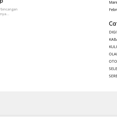
up
Mare
erbincangan
Febr
etnya…
Ca
DIG
KAB
KUL
OLA
OTO
SELE
SER