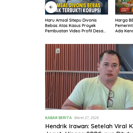
 yang Ditutup:
Haru Amsal Sitepu Divonis
Harga BB
.528 SPPG
Bebas Atas Kasus Proyek
Pemerin
Operasional
Pembuatan Video Profil Desa
Ada Kenai
er 25 Maret 2026
di Kabupaten Karo
Lengkap
KABAR BERITA
Maret 27, 2026
Hendrik Irawan: Setelah Viral 