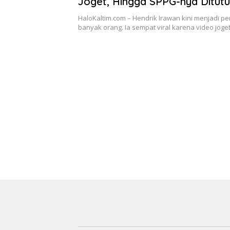
Joget, Hingga SPPG-nya Ditut
HaloKaltim.com – Hendrik Irawan kini menjadi p
banyak orang. Ia sempat viral karena video jog