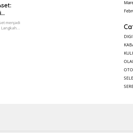
Mare
set:
Febr
i
set menjadi
Ca
. Langkah…
DIG
KAB
KUL
OLA
OTO
SELE
SER