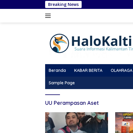
Langsung
Breaking News
ke
konten
Beranda
KABAR BERITA
OLAHRAGA
Sample Page
UU Perampasan Aset