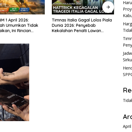
Haru
Proy
Kabu
talia Gagal Lolos Piala
Jadwal Lengkap MotoGP 2026:
Hend
Harg
026: Penyebab
Tanggal Balapan, Sirkuit, dan
Kare
Tida
an Penalti Lawan
Jadwal Sesi
nya 
Timn
Peny
Jadw
Sirku
Hend
SPPG
Re
Tida
Ar
Apri