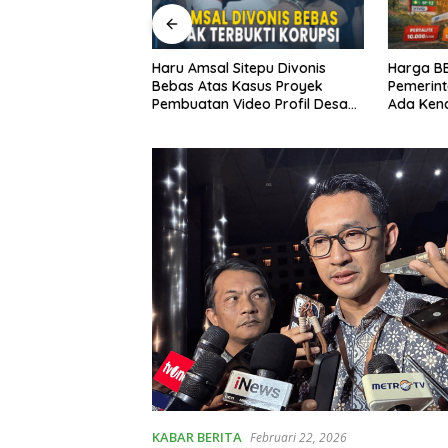
Sitepu Divonis
Harga BBM 1 April 2026:
Timnas I
 Kasus Proyek
Pemerintah Umumkan Tidak
Dunia 2
Video Profil Desa
Ada Kenaikan, Ini Rincian
Kekalah
en Karo
Lengkap
Bosnia
KABAR BERITA
Februari 22, 2026