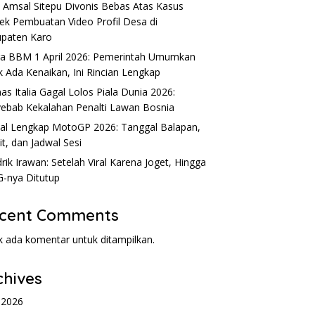
 Amsal Sitepu Divonis Bebas Atas Kasus
ek Pembuatan Video Profil Desa di
paten Karo
rik Irawan: Setelah Viral
Syarif Muhammad Fajri, Anak
a BBM 1 April 2026: Pemerintah Umumkan
na Joget, Hingga SPPG-
Sulung Tsania Marwa yang
k Ada Kenaikan, Ini Rincian Lengkap
Ditutup
Tidak Bertemu Selama 9 Tahun
as Italia Gagal Lolos Piala Dunia 2026:
ebab Kekalahan Penalti Lawan Bosnia
al Lengkap MotoGP 2026: Tanggal Balapan,
it, dan Jadwal Sesi
rik Irawan: Setelah Viral Karena Joget, Hingga
-nya Ditutup
cent Comments
k ada komentar untuk ditampilkan.
chives
l 2026