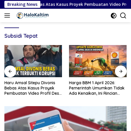
Langsung
itepu Divonis Bebas Atas Kasus Proyek Pembuatan Video Profil 
Breaking News
ke
konten
Subsidi Tepat
Haru Amsal Sitepu Divonis
Harga BBM 1 April 2026:
Bebas Atas Kasus Proyek
Pemerintah Umumkan Tidak
Pembuatan Video Profil Desa
Ada Kenaikan, Ini Rincian
di Kabupaten Karo
Lengkap