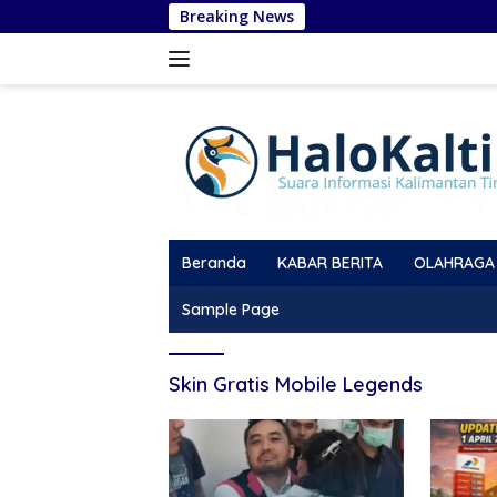
Langsung
Breaking News
ke
konten
Beranda
KABAR BERITA
OLAHRAGA
Sample Page
Skin Gratis Mobile Legends