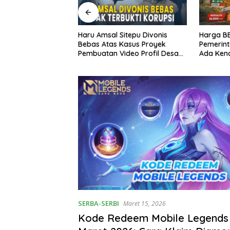
itepu Divonis
Harga BBM 1 April 2026:
Timnas It
Kasus Proyek
Pemerintah Umumkan Tidak
Dunia 20
ideo Profil Desa
Ada Kenaikan, Ini Rincian
Kekalaha
n Karo
Lengkap
Bosnia
SERBA-SERBI
Maret 15, 2026
Kode Redeem Mobile Legends 