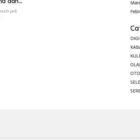
nd dan
Mare
asih jadi
Febr
…
Ca
DIG
KAB
KUL
OLA
OTO
SELE
SER