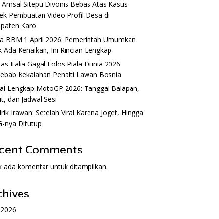
 Amsal Sitepu Divonis Bebas Atas Kasus
ek Pembuatan Video Profil Desa di
paten Karo
ik Irawan: Setelah Viral
Syarif Muhammad Fajri, Anak
T
a BBM 1 April 2026: Pemerintah Umumkan
a Joget, Hingga SPPG-
Sulung Tsania Marwa yang
T
k Ada Kenaikan, Ini Rincian Lengkap
itutup
Tidak Bertemu Selama 9 Tahun
as Italia Gagal Lolos Piala Dunia 2026:
ebab Kekalahan Penalti Lawan Bosnia
al Lengkap MotoGP 2026: Tanggal Balapan,
it, dan Jadwal Sesi
rik Irawan: Setelah Viral Karena Joget, Hingga
-nya Ditutup
cent Comments
k ada komentar untuk ditampilkan.
chives
l 2026