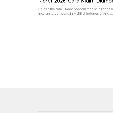
Maret 2026: Cara Klaim Diamo
Skin Gratis Hari Ini
HaloKaltim.com – Kode redeem mobile legends m
incaran jutaan pemain MLBB di Indonesia. Anda