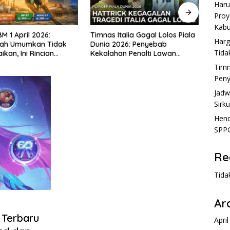
Haru
Proy
Kabu
alia Gagal Lolos Piala
Jadwal Lengkap MotoGP 2026:
Hendr
Harg
26: Penyebab
Tanggal Balapan, Sirkuit, dan
Karen
Tida
n Penalti Lawan
Jadwal Sesi
nya D
Timn
Peny
Jadw
Sirku
Hend
SPPG
Re
Tida
Ar
Terbaru
Apri