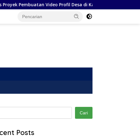
yek Pembuatan Video Profil Desa di Kabupaten Karo
Har
Cari
cent Posts