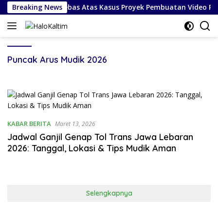
Langsung
 Sitepu Divonis Bebas Atas Kasus Proyek Pembuatan Video Prof
Breaking News
ke
konten
Puncak Arus Mudik 2026
KABAR BERITA
Maret 13, 2026
Jadwal Ganjil Genap Tol Trans Jawa Lebaran
2026: Tanggal, Lokasi & Tips Mudik Aman
Selengkapnya