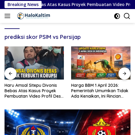
Langsung
itepu Divonis Bebas Atas Kasus Proyek Pembuatan Video Profil 
Breaking News
ke
konten
prediksi skor PSIM vs Persijap
is
Harga BBM 1 April 2026:
Timnas Italia Gagal Lolos
ek
Pemerintah Umumkan Tidak
Piala Dunia 2026: Penye
 Desa
Ada Kenaikan, Ini Rincian
Kekalahan Penalti Lawan
Lengkap
Bosnia