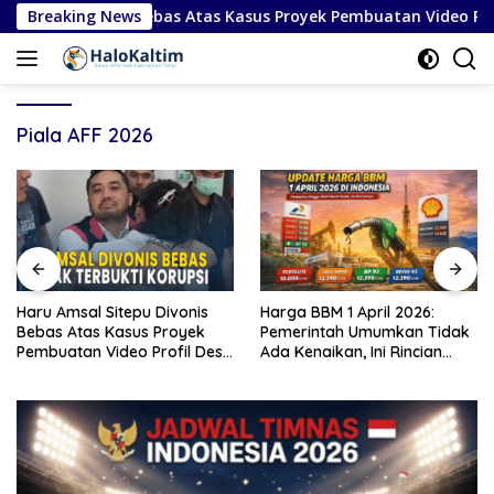
Langsung
Sitepu Divonis Bebas Atas Kasus Proyek Pembuatan Video Profi
Breaking News
ke
konten
Piala AFF 2026
Haru Amsal Sitepu Divonis
Harga BBM 1 April 2026:
Bebas Atas Kasus Proyek
Pemerintah Umumkan Tidak
Pembuatan Video Profil Desa
Ada Kenaikan, Ini Rincian
di Kabupaten Karo
Lengkap