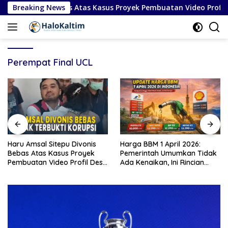
Langsung
epu Divonis Bebas Atas Kasus Proyek Pembuatan Video Profil De
Breaking News
ke
konten
Perempat Final UCL
al Sitepu Divonis
Harga BBM 1 April 2026:
Timnas Ita
as Kasus Proyek
Pemerintah Umumkan Tidak
Piala Dun
n Video Profil Desa
Ada Kenaikan, Ini Rincian
Kekalahan
aten Karo
Lengkap
Bosnia