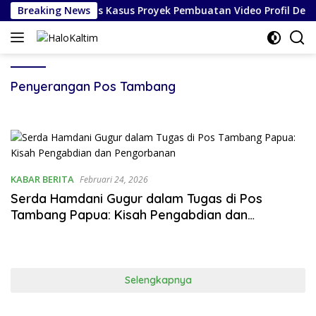
Langsung
 Divonis Bebas Atas Kasus Proyek Pembuatan Video Profil Desa
Breaking News
ke
konten
Penyerangan Pos Tambang
KABAR BERITA
Februari 24, 2026
Serda Hamdani Gugur dalam Tugas di Pos
Tambang Papua: Kisah Pengabdian dan
Pengorbanan
Selengkapnya