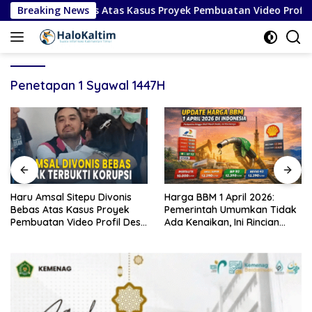
Langsung
epu Divonis Bebas Atas Kasus Proyek Pembuatan Video Profil D
Breaking News
ke
konten
Penetapan 1 Syawal 1447H
al Sitepu Divonis
Harga BBM 1 April 2026:
Timnas Ita
as Kasus Proyek
Pemerintah Umumkan Tidak
Piala Dun
n Video Profil Desa
Ada Kenaikan, Ini Rincian
Kekalahan
aten Karo
Lengkap
Bosnia