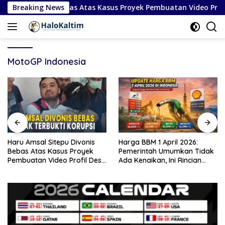
Langsung
itepu Divonis Bebas Atas Kasus Proyek Pembuatan Video Profil
Breaking News
ke
konten
MotoGP Indonesia
Haru Amsal Sitepu Divonis
Harga BBM 1 April 2026:
Bebas Atas Kasus Proyek
Pemerintah Umumkan Tidak
Pembuatan Video Profil Desa
Ada Kenaikan, Ini Rincian
di Kabupaten Karo
Lengkap