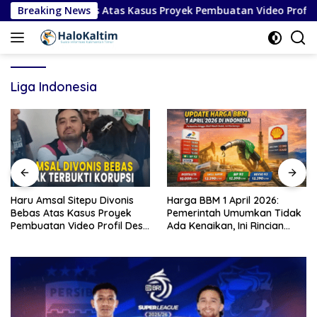
Langsung
epu Divonis Bebas Atas Kasus Proyek Pembuatan Video Profil De
Breaking News
ke
konten
Liga Indonesia
al Sitepu Divonis
Harga BBM 1 April 2026:
Timnas Ita
as Kasus Proyek
Pemerintah Umumkan Tidak
Piala Dun
n Video Profil Desa
Ada Kenaikan, Ini Rincian
Kekalahan
aten Karo
Lengkap
Bosnia