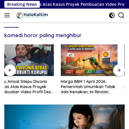
Langsung
epu Divonis Bebas Atas Kasus Proyek Pembuatan Video Profil D
Breaking News
ke
konten
komedi horor paling menghibur
Harga BBM 1 April 2026:
Timnas Italia Gagal Lolos
Pemerintah Umumkan Tidak
Piala Dunia 2026: Penyebab
Ada Kenaikan, Ini Rincian
Kekalahan Penalti Lawan
Lengkap
Bosnia