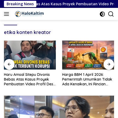
Langsung
itepu Divonis Bebas Atas Kasus Proyek Pembuatan Video Profil
Breaking News
ke
konten
etika konten kreator
Haru Amsal Sitepu Divonis
Harga BBM 1 April 2026:
Bebas Atas Kasus Proyek
Pemerintah Umumkan Tidak
Pembuatan Video Profil Desa
Ada Kenaikan, Ini Rincian
di Kabupaten Karo
Lengkap