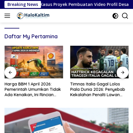
Langsung
vonis Bebas Atas Kasus Proyek Pembuatan Video Profil Desa di 
Breaking News
ke
konten
Daftar My Pertamina
Harga BBM 1 April 2026:
Timnas Italia Gagal Lolos
Pemerintah Umumkan Tidak
Piala Dunia 2026: Penyebab
Ada Kenaikan, Ini Rincian
Kekalahan Penalti Lawan
Lengkap
Bosnia