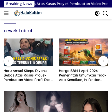
Langsung
epu Divonis Bebas Atas Kasus Proyek Pembuatan Video Profil D
Breaking News
ke
konten
cewek tobrut
al Sitepu Divonis
Harga BBM 1 April 2026:
Timnas Ita
as Kasus Proyek
Pemerintah Umumkan Tidak
Piala Dun
n Video Profil Desa
Ada Kenaikan, Ini Rincian
Kekalahan
aten Karo
Lengkap
Bosnia