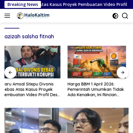
Langsung
u Divonis Bebas Atas Kasus Proyek Pembuatan Video Profil Des
Breaking News
ke
konten
azizah salsha fitnah
Harga BBM 1 April 2026:
Timnas Italia Gagal Lolos
Pemerintah Umumkan Tidak
Piala Dunia 2026: Penyebab
a
Ada Kenaikan, Ini Rincian
Kekalahan Penalti Lawan
Lengkap
Bosnia