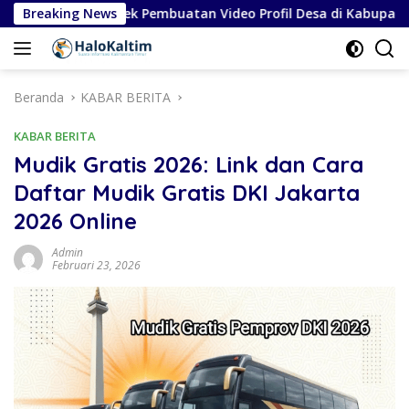
Langsung
us Proyek Pembuatan Video Profil Desa di Kabupaten Karo
Breaking News
ke
konten
Beranda
KABAR BERITA
KABAR BERITA
Mudik Gratis 2026: Link dan Cara
Daftar Mudik Gratis DKI Jakarta
2026 Online
Admin
Februari 23, 2026