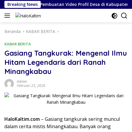
Langsung
Kasus Proyek Pembuatan Video Profil Desa di Kabupaten Karo
Breaking News
ke
konten
Beranda
KABAR BERITA
KABAR BERITA
Gasiang Tangkurak: Mengenal Ilmu
Hitam Legendaris dari Ranah
Minangkabau
Admin
Februari 23, 2026
HaloKaltim.com
– Gasiang tangkurak sering muncul
dalam cerita mistis Minangkabau. Banyak orang